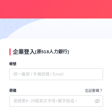
企業登入
(原518人力銀行)
帳號
密碼
忘記密碼？