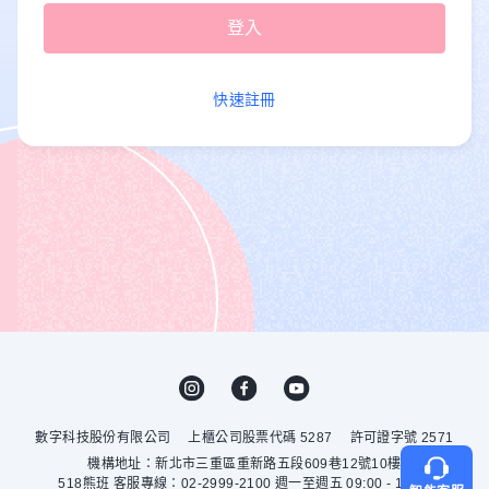
快速註冊
數字科技股份有限公司
上櫃公司股票代碼 5287
許可證字號 2571
機構地址：新北市三重區重新路五段609巷12號10樓
518熊班 客服專線：02-2999-2100 週一至週五 09:00 - 18:00