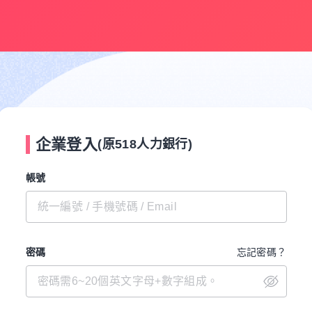
企業登入
(原518人力銀行)
帳號
密碼
忘記密碼？