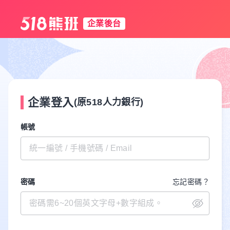
企業後台
企業登入
(原518人力銀行)
帳號
密碼
忘記密碼？