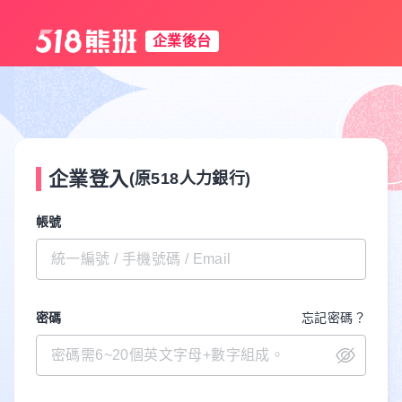
企業後台
企業登入
(原518人力銀行)
帳號
密碼
忘記密碼？