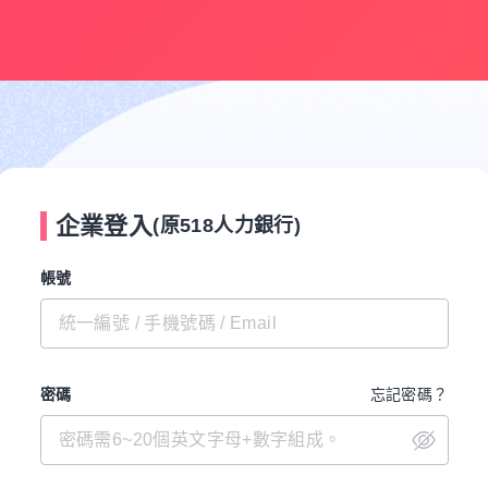
企業登入
(原518人力銀行)
帳號
密碼
忘記密碼？