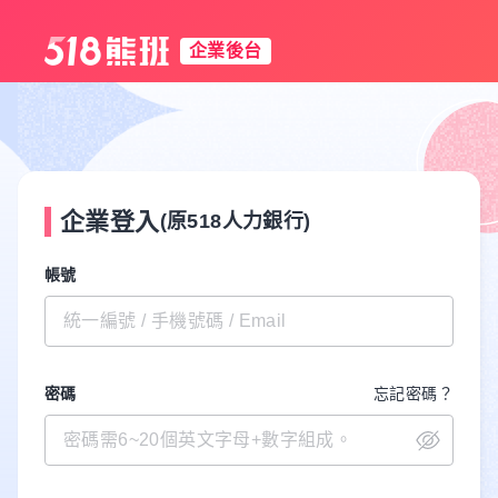
企業後台
企業登入
(原518人力銀行)
帳號
密碼
忘記密碼？