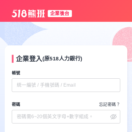
企業後台
企業登入
(原518人力銀行)
帳號
密碼
忘記密碼？