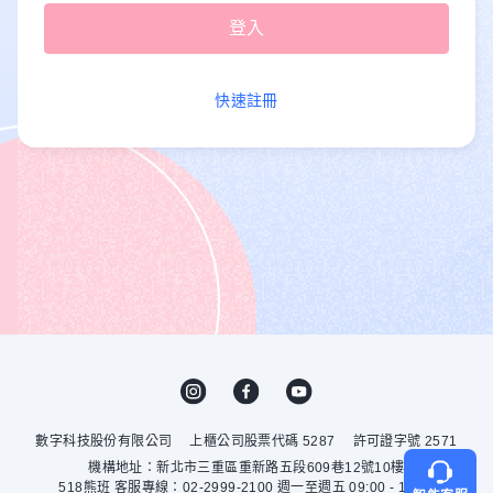
快速註冊
數字科技股份有限公司
上櫃公司股票代碼 5287
許可證字號 2571
機構地址：新北市三重區重新路五段609巷12號10樓
518熊班 客服專線：02-2999-2100 週一至週五 09:00 - 18:00