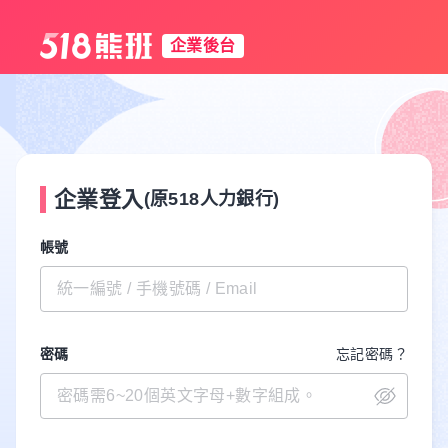
企業後台
企業登入
(原518人力銀行)
帳號
密碼
忘記密碼？