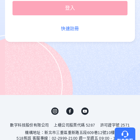
快速註冊
數字科技股份有限公司
上櫃公司股票代碼 5287
許可證字號 2571
機構地址：新北市三重區重新路五段609巷12號10樓
518熊班 客服專線：02-2999-2100 週一至週五 09:00 - 18:00