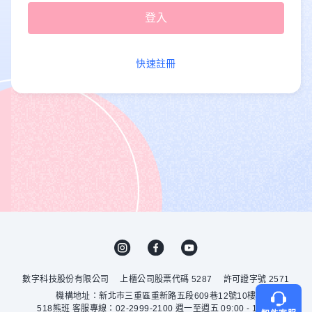
快速註冊
數字科技股份有限公司
上櫃公司股票代碼 5287
許可證字號 2571
機構地址：新北市三重區重新路五段609巷12號10樓
518熊班 客服專線：02-2999-2100 週一至週五 09:00 - 18:00