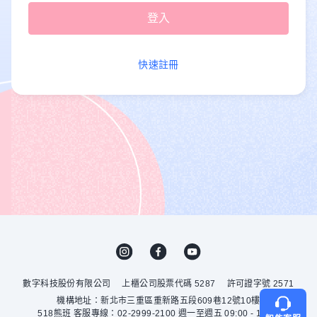
快速註冊
數字科技股份有限公司
上櫃公司股票代碼 5287
許可證字號 2571
機構地址：新北市三重區重新路五段609巷12號10樓
518熊班 客服專線：02-2999-2100 週一至週五 09:00 - 18:00