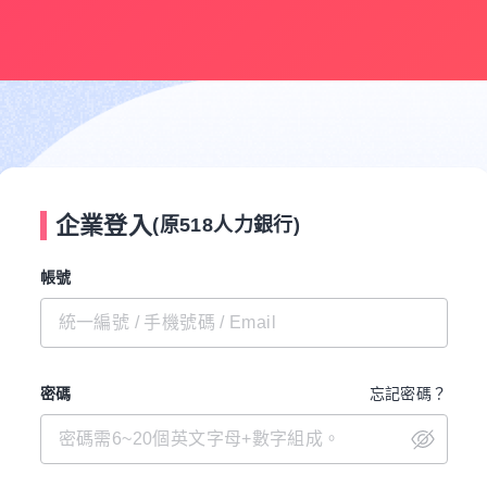
企業登入
(原518人力銀行)
帳號
密碼
忘記密碼？