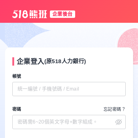
企業後台
企業登入
(原518人力銀行)
帳號
密碼
忘記密碼？