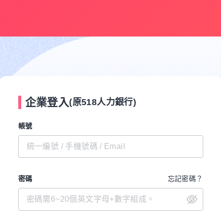
企業登入
(原518人力銀行)
帳號
密碼
忘記密碼？