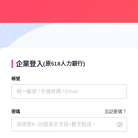
企業登入
(原518人力銀行)
帳號
密碼
忘記密碼？