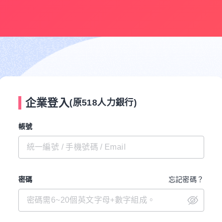
企業登入
(原518人力銀行)
帳號
密碼
忘記密碼？