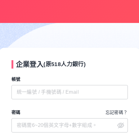
企業登入
(原518人力銀行)
帳號
密碼
忘記密碼？