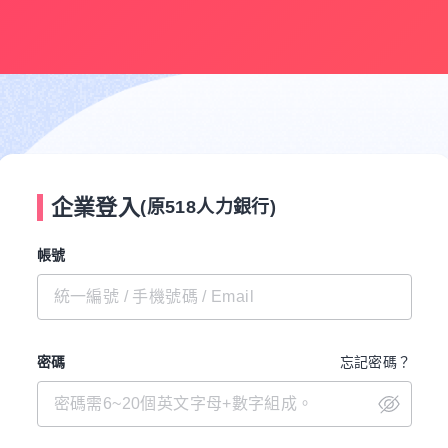
企業登入
(原518人力銀行)
帳號
密碼
忘記密碼？