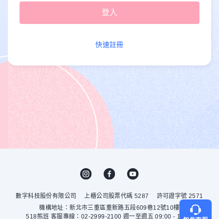
快速註冊
數字科技股份有限公司
上櫃公司股票代碼 5287
許可證字號 2571
機構地址：新北市三重區重新路五段609巷12號10樓
518熊班 客服專線：02-2999-2100 週一至週五 09:00 - 18:00