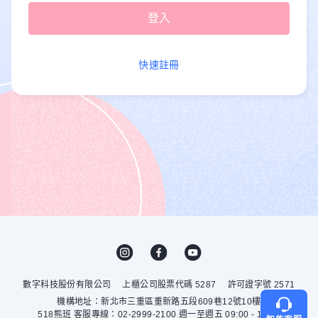
快速註冊
數字科技股份有限公司
上櫃公司股票代碼 5287
許可證字號 2571
機構地址：新北市三重區重新路五段609巷12號10樓
518熊班 客服專線：02-2999-2100 週一至週五 09:00 - 18:00