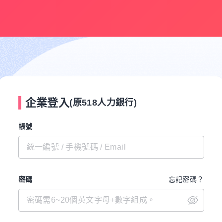
企業登入
(原518人力銀行)
帳號
密碼
忘記密碼？