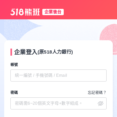
企業後台
企業登入
(原518人力銀行)
帳號
密碼
忘記密碼？