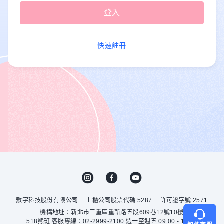
快速註冊
數字科技股份有限公司
上櫃公司股票代碼 5287
許可證字號 2571
機構地址：新北市三重區重新路五段609巷12號10樓
518熊班 客服專線：02-2999-2100 週一至週五 09:00 - 18:00