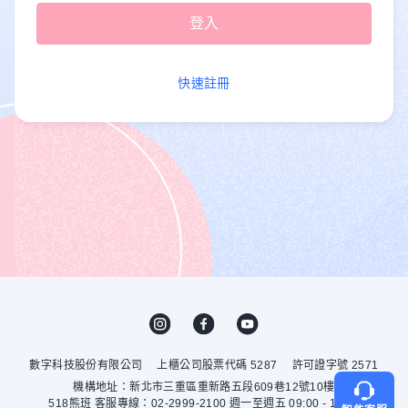
快速註冊
數字科技股份有限公司
上櫃公司股票代碼 5287
許可證字號 2571
機構地址：新北市三重區重新路五段609巷12號10樓
518熊班 客服專線：02-2999-2100 週一至週五 09:00 - 18:00