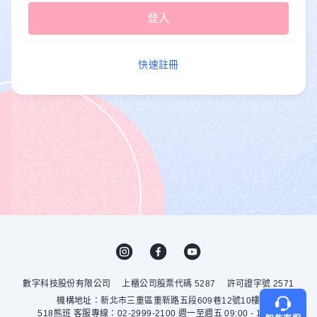
快速註冊
數字科技股份有限公司
上櫃公司股票代碼 5287
許可證字號 2571
機構地址：新北市三重區重新路五段609巷12號10樓
518熊班 客服專線：02-2999-2100 週一至週五 09:00 - 18:00