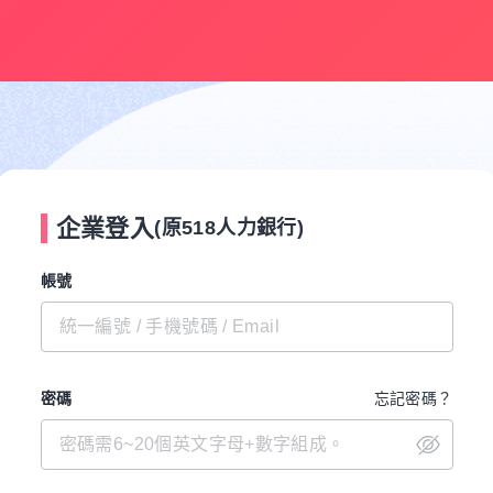
企業登入
(原518人力銀行)
帳號
密碼
忘記密碼？