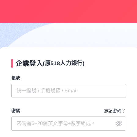
企業登入
(原518人力銀行)
帳號
密碼
忘記密碼？