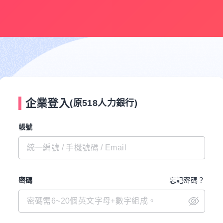
企業登入
(原518人力銀行)
帳號
密碼
忘記密碼？