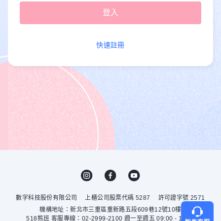
快速註冊
數字科技股份有限公司
上櫃公司股票代碼 5287
許可證字號 2571
機構地址：新北市三重區重新路五段609巷12號10樓
518熊班 客服專線：02-2999-2100 週一至週五 09:00 - 18:00