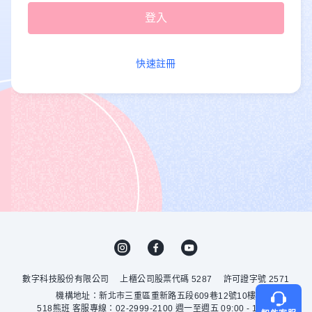
快速註冊
數字科技股份有限公司
上櫃公司股票代碼 5287
許可證字號 2571
機構地址：新北市三重區重新路五段609巷12號10樓
518熊班 客服專線：02-2999-2100 週一至週五 09:00 - 18:00