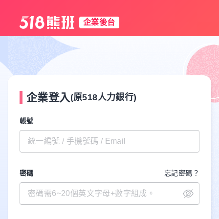
企業後台
企業登入
(原518人力銀行)
帳號
密碼
忘記密碼？