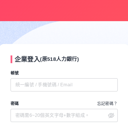
企業登入
(原518人力銀行)
帳號
密碼
忘記密碼？