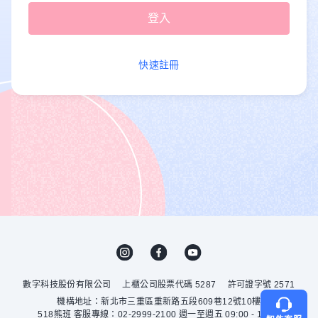
快速註冊
數字科技股份有限公司
上櫃公司股票代碼 5287
許可證字號 2571
機構地址：新北市三重區重新路五段609巷12號10樓
518熊班 客服專線：02-2999-2100 週一至週五 09:00 - 18:00