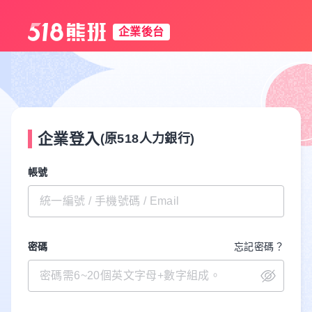
企業後台
企業登入
(原518人力銀行)
帳號
密碼
忘記密碼？