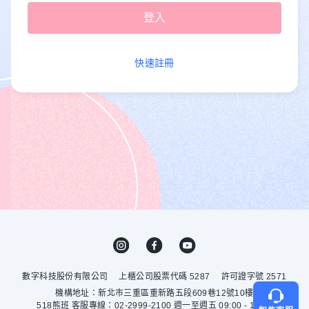
快速註冊
數字科技股份有限公司
上櫃公司股票代碼 5287
許可證字號 2571
機構地址：新北市三重區重新路五段609巷12號10樓
518熊班 客服專線：02-2999-2100 週一至週五 09:00 - 18:00