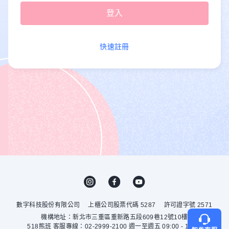
快速註冊
數字科技股份有限公司
上櫃公司股票代碼 5287
許可證字號 2571
機構地址：新北市三重區重新路五段609巷12號10樓
518熊班 客服專線：02-2999-2100 週一至週五 09:00 - 18:00