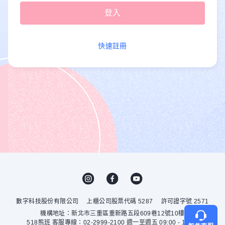
快速註冊
數字科技股份有限公司
上櫃公司股票代碼 5287
許可證字號 2571
機構地址：新北市三重區重新路五段609巷12號10樓
518熊班 客服專線：02-2999-2100 週一至週五 09:00 - 18:00