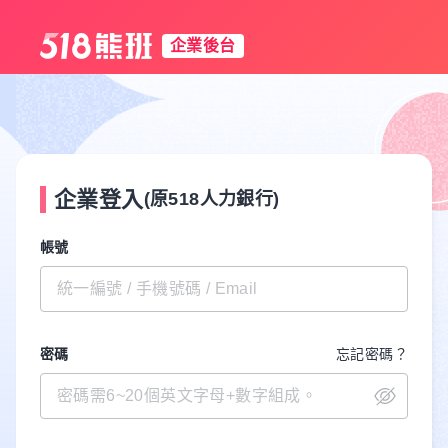
企業後台
企業登入
(原518人力銀行)
帳號
密碼
忘記密碼？