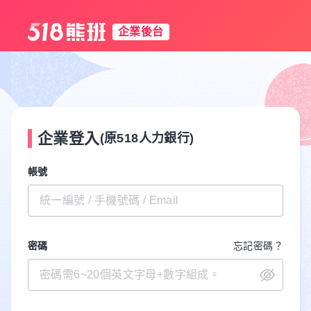
企業後台
企業登入
(原518人力銀行)
帳號
密碼
忘記密碼？