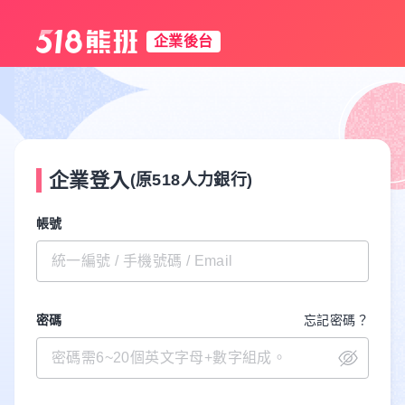
企業後台
企業登入
(原518人力銀行)
帳號
密碼
忘記密碼？