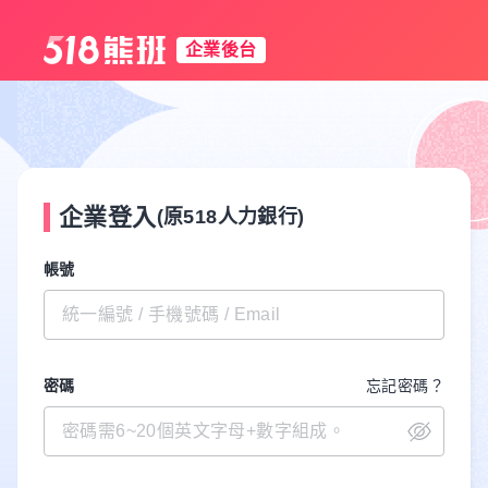
企業後台
企業登入
(原518人力銀行)
帳號
密碼
忘記密碼？