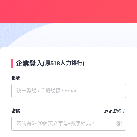
企業登入
(原518人力銀行)
帳號
密碼
忘記密碼？