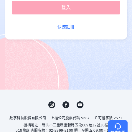
快速註冊
數字科技股份有限公司
上櫃公司股票代碼 5287
許可證字號 2571
機構地址：新北市三重區重新路五段609巷12號10樓
518熊班 客服專線：02-2999-2100 週一至週五 09:00 - 18:00