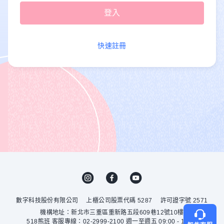
快速註冊
數字科技股份有限公司
上櫃公司股票代碼 5287
許可證字號 2571
機構地址：新北市三重區重新路五段609巷12號10樓
518熊班 客服專線：02-2999-2100 週一至週五 09:00 - 18:00