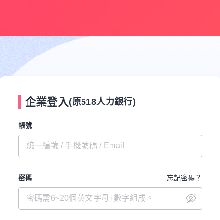
企業登入
(原518人力銀行)
帳號
密碼
忘記密碼？