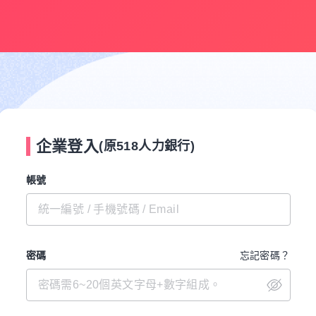
企業登入
(原518人力銀行)
帳號
密碼
忘記密碼？