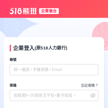
企業後台
企業登入
(原518人力銀行)
帳號
密碼
忘記密碼？