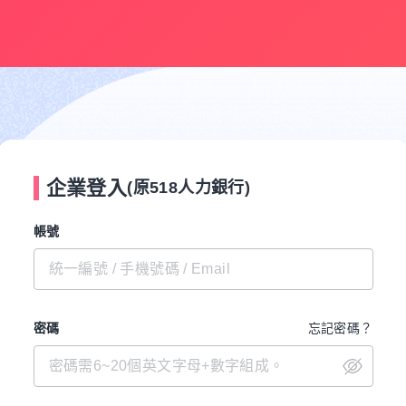
企業登入
(原518人力銀行)
帳號
密碼
忘記密碼？