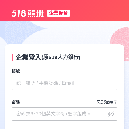
企業後台
企業登入
(原518人力銀行)
帳號
密碼
忘記密碼？