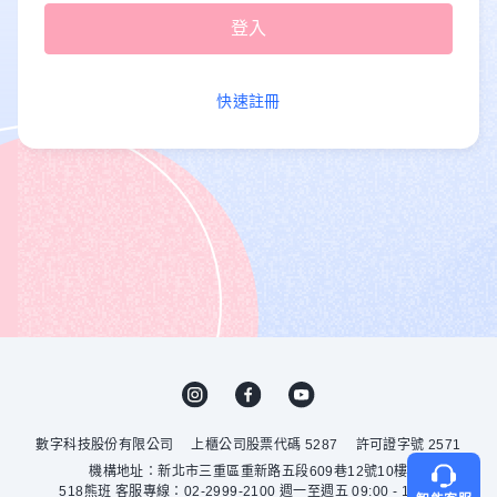
快速註冊
數字科技股份有限公司
上櫃公司股票代碼 5287
許可證字號 2571
機構地址：新北市三重區重新路五段609巷12號10樓
518熊班 客服專線：02-2999-2100 週一至週五 09:00 - 18:00