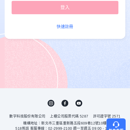
快速註冊
數字科技股份有限公司
上櫃公司股票代碼 5287
許可證字號 2571
機構地址：新北市三重區重新路五段609巷12號10樓
518熊班 客服專線：02-2999-2100 週一至週五 09:00 - 18:00